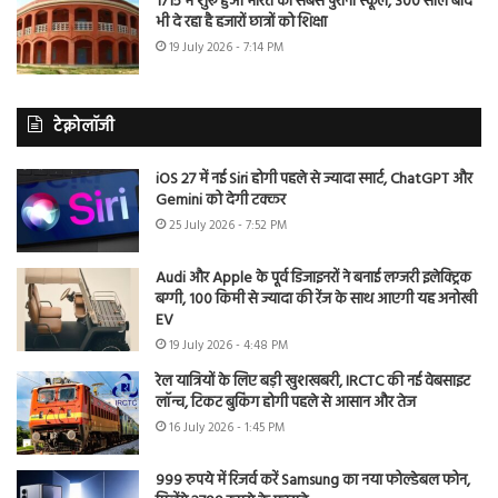
1715 में शुरू हुआ भारत का सबसे पुराना स्कूल, 300 साल बाद
भी दे रहा है हजारों छात्रों को शिक्षा
19 July 2026 - 7:14 PM
टेक्नोलॉजी
iOS 27 में नई Siri होगी पहले से ज्यादा स्मार्ट, ChatGPT और
Gemini को देगी टक्कर
25 July 2026 - 7:52 PM
Audi और Apple के पूर्व डिजाइनरों ने बनाई लग्जरी इलेक्ट्रिक
बग्गी, 100 किमी से ज्यादा की रेंज के साथ आएगी यह अनोखी
EV
19 July 2026 - 4:48 PM
रेल यात्रियों के लिए बड़ी खुशखबरी, IRCTC की नई वेबसाइट
लॉन्च, टिकट बुकिंग होगी पहले से आसान और तेज
16 July 2026 - 1:45 PM
999 रुपये में रिजर्व करें Samsung का नया फोल्डेबल फोन,