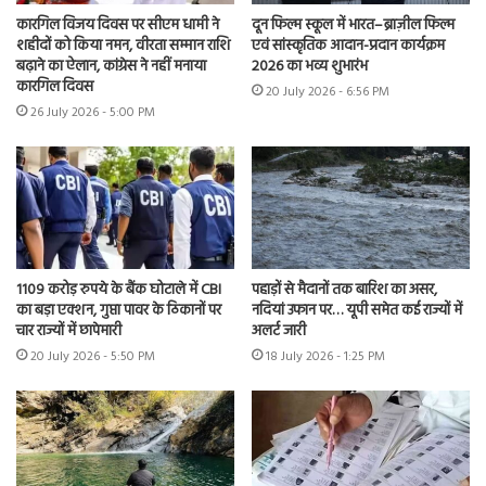
कारगिल विजय दिवस पर सीएम धामी ने
दून फिल्म स्कूल में भारत–ब्राज़ील फिल्म
शहीदों को किया नमन, वीरता सम्मान राशि
एवं सांस्कृतिक आदान-प्रदान कार्यक्रम
बढ़ाने का ऐलान, कांग्रेस ने नहीं मनाया
2026 का भव्य शुभारंभ
कारगिल दिवस
20 July 2026 - 6:56 PM
26 July 2026 - 5:00 PM
1109 करोड़ रुपये के बैंक घोटाले में CBI
पहाड़ों से मैदानों तक बारिश का असर,
का बड़ा एक्शन, गुप्ता पावर के ठिकानों पर
नदियां उफान पर… यूपी समेत कई राज्यों में
चार राज्यों में छापेमारी
अलर्ट जारी
20 July 2026 - 5:50 PM
18 July 2026 - 1:25 PM