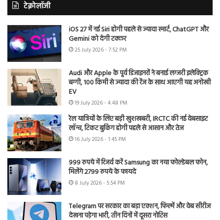
टेक्नोलॉजी
iOS 27 में नई Siri होगी पहले से ज्यादा स्मार्ट, ChatGPT और
Gemini को देगी टक्कर
25 July 2026 - 7:52 PM
Audi और Apple के पूर्व डिजाइनरों ने बनाई लग्जरी इलेक्ट्रिक
बग्गी, 100 किमी से ज्यादा की रेंज के साथ आएगी यह अनोखी
EV
19 July 2026 - 4:48 PM
रेल यात्रियों के लिए बड़ी खुशखबरी, IRCTC की नई वेबसाइट
लॉन्च, टिकट बुकिंग होगी पहले से आसान और तेज
16 July 2026 - 1:45 PM
999 रुपये में रिजर्व करें Samsung का नया फोल्डेबल फोन,
मिलेंगे 2799 रुपये के फायदे
8 July 2026 - 5:54 PM
Telegram पर सरकार का बड़ा एक्शन, फिल्में और वेब सीरीज
देखना पड़ेगा भारी, तीन दिनों में दूसरा नोटिस