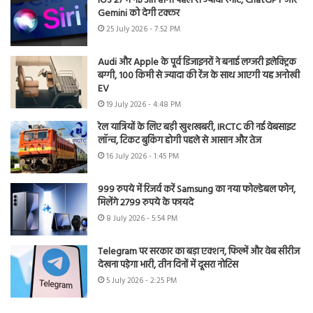
iOS 27 में नई Siri होगी पहले से ज्यादा स्मार्ट, ChatGPT और
Gemini को देगी टक्कर
25 July 2026 - 7:52 PM
Audi और Apple के पूर्व डिजाइनरों ने बनाई लग्जरी इलेक्ट्रिक
बग्गी, 100 किमी से ज्यादा की रेंज के साथ आएगी यह अनोखी
EV
19 July 2026 - 4:48 PM
रेल यात्रियों के लिए बड़ी खुशखबरी, IRCTC की नई वेबसाइट
लॉन्च, टिकट बुकिंग होगी पहले से आसान और तेज
16 July 2026 - 1:45 PM
999 रुपये में रिजर्व करें Samsung का नया फोल्डेबल फोन,
मिलेंगे 2799 रुपये के फायदे
8 July 2026 - 5:54 PM
Telegram पर सरकार का बड़ा एक्शन, फिल्में और वेब सीरीज
देखना पड़ेगा भारी, तीन दिनों में दूसरा नोटिस
5 July 2026 - 2:25 PM