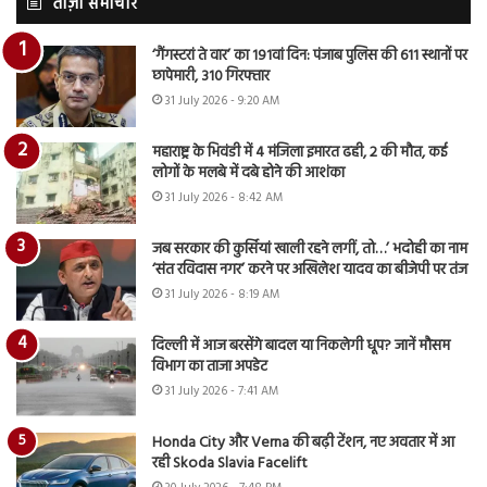
ताज़ा समाचार
‘गैंगस्टरां ते वार’ का 191वां दिन: पंजाब पुलिस की 611 स्थानों पर
छापेमारी, 310 गिरफ्तार
31 July 2026 - 9:20 AM
महाराष्ट्र के भिवंडी में 4 मंजिला इमारत ढही, 2 की मौत, कई
लोगों के मलबे में दबे होने की आशंका
31 July 2026 - 8:42 AM
जब सरकार की कुर्सियां खाली रहने लगीं, तो…’ भदोही का नाम
‘संत रविदास नगर’ करने पर अखिलेश यादव का बीजेपी पर तंज
31 July 2026 - 8:19 AM
दिल्ली में आज बरसेंगे बादल या निकलेगी धूप? जानें मौसम
विभाग का ताजा अपडेट
31 July 2026 - 7:41 AM
Honda City और Verna की बढ़ी टेंशन, नए अवतार में आ
रही Skoda Slavia Facelift