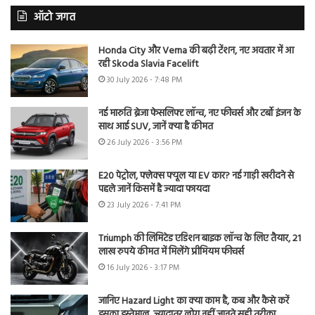
ऑटो जगत
Honda City और Verna की बढ़ी टेंशन, नए अवतार में आ
रही Skoda Slavia Facelift
30 July 2026 - 7:48 PM
नई मारुति ब्रेजा फेसलिफ्ट लॉन्च, नए फीचर्स और टर्बो इंजन के
साथ आई SUV, जानें क्या है कीमत
26 July 2026 - 3:56 PM
E20 पेट्रोल, फ्लेक्स फ्यूल या EV कार? नई गाड़ी खरीदने से
पहले जानें किसमें है ज्यादा फायदा
23 July 2026 - 7:41 PM
Triumph की लिमिटेड एडिशन बाइक लॉन्च के लिए तैयार, 21
लाख रुपये कीमत में मिलेंगे प्रीमियम फीचर्स
16 July 2026 - 3:17 PM
जानिए Hazard Light का क्या काम है, कब और कैसे करें
इसका इस्तेमाल, ज्यादातर लोग नहीं जानते सही तरीका