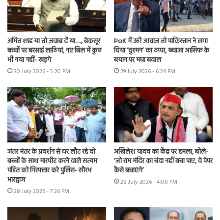
अमित शाह या तो जवाब दें या…., बेकसूर
PoK में उठी आवाज तो पाकिस्तान ने लगा
बच्चों पर बरसाई लाठियां, नए बिल में कुछ
दिया ‘दुश्मन’ का ठप्पा, ख्वाजा आसिफ के
भी नया नहीं- खड़गे
बयान पर मचा बवाल
30 July 2026 - 5:20 PM
29 July 2026 - 6:24 PM
जंतर मंतर के प्रदर्शन से घर लौट रहे दो
अखिलेश यादव का केंद्र पर हमला, बोले-
बच्चों के साथ मारपीट करने वाले सत्यम
‘जो राम मंदिर का चंदा नहीं बचा पाए, वे पेपर
पंडित को गिरफ्तार करे पुलिस- सौरभ
कैसे बचाएंगे’
भारद्वाज
28 July 2026 - 4:08 PM
28 July 2026 - 7:26 PM