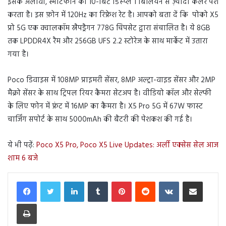
इसके अलावा, स्मार्टफोन का 10-बिट डिस्प्ले 1 बिलियन से ज़्यादा कलर पेश
करता है। इस फ़ोन में 120Hz का रिफ्रेश रेट है। आपको बता दें कि पोको X5
प्रो 5G एक क्वालकॉम स्नैपड्रैगन 778G चिपसेट द्वारा संचालित है। ये 8GB
तक LPDDR4X रैम और 256GB UFS 2.2 स्टोरेज के साथ मार्केट में उतारा
गया है।
Poco डिवाइस में 108MP प्राइमरी सेंसर, 8MP अल्ट्रा-वाइड सेंसर और 2MP
मैक्रो सेंसर के साथ ट्रिपल रियर कैमरा सेटअप है। वीडियो कॉल और सेल्फी
के लिए फोन में फ्रंट में 16MP का कैमरा है। X5 Pro 5G में 67W फास्ट
चार्जिंग सपोर्ट के साथ 5000mAh की बैटरी की पेशकश की गई है।
ये भी पढ़ें:
Poco X5 Pro, Poco X5 Live Updates: अर्ली एक्सेस सेल आज
शाम 6 बजे
LinkedIn
Tumblr
Pinterest
Reddit
VKontakte
Share via Email
Print