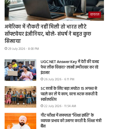
वायरल
अमेरिका में नौकरी नहीं मिली तो भारत लौटे
सॉफ्टवेयर इंजीनियर, बोले- संघर्ष ने बहुत कुछ
सिखाया
29 July 2026 - 8:00 PM
UGC NET Answer Key में देरी की वजह
पेपर लीक विवाद? लाखों उम्मीदवार कर रहे
इंतजार
26 July 2026 - 6:11 PM
SC छात्रों के लिए बड़ा अपडेट! 15 अगस्त से
पहले कर लें ये काम, वरना अटक सकती है
स्कॉलरशिप
22 July 2026 - 11:54 AM
नीट परीक्षा में सफलता “शिक्षा क्रांति” के
व्यापक प्रभाव को उजागर करती है: शिक्षा मंत्री
बैंस