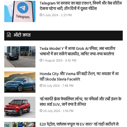
Telegram पर सरकार का बड़ा एक्शन, फिल्में और वेब सीरीज
देखना पड़ेगा भारी, तीन दिनों में दूसरा नोटिस
5 July 2026 - 2:25 PM
ऑटो जगत
Tesla Model Y में आया Grok AI फीचर, अब भारतीय
भाषाओं में कर सकेंगे बातचीत, जानिए क्या-क्या बदलेगा
1 August 2026 - 6:42 PM
Honda City और Verna की बढ़ी टेंशन, नए अवतार में आ
रही Skoda Slavia Facelift
30 July 2026 - 7:48 PM
नई मारुति ब्रेजा फेसलिफ्ट लॉन्च, नए फीचर्स और टर्बो इंजन के
साथ आई SUV, जानें क्या है कीमत
26 July 2026 - 3:56 PM
E20 पेट्रोल, फ्लेक्स फ्यूल या EV कार? नई गाड़ी खरीदने से