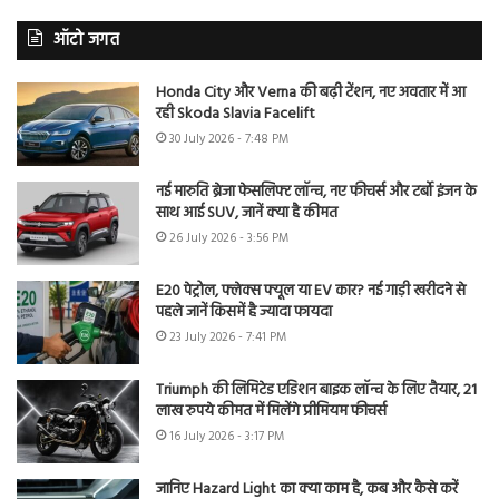
ऑटो जगत
Honda City और Verna की बढ़ी टेंशन, नए अवतार में आ
रही Skoda Slavia Facelift
30 July 2026 - 7:48 PM
नई मारुति ब्रेजा फेसलिफ्ट लॉन्च, नए फीचर्स और टर्बो इंजन के
साथ आई SUV, जानें क्या है कीमत
26 July 2026 - 3:56 PM
E20 पेट्रोल, फ्लेक्स फ्यूल या EV कार? नई गाड़ी खरीदने से
पहले जानें किसमें है ज्यादा फायदा
23 July 2026 - 7:41 PM
Triumph की लिमिटेड एडिशन बाइक लॉन्च के लिए तैयार, 21
लाख रुपये कीमत में मिलेंगे प्रीमियम फीचर्स
16 July 2026 - 3:17 PM
जानिए Hazard Light का क्या काम है, कब और कैसे करें