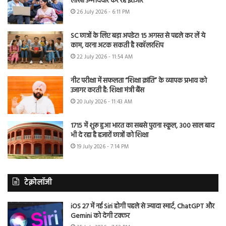
लाखों उम्मीदवार कर रहे इंतजार
26 July 2026 - 6:11 PM
SC छात्रों के लिए बड़ा अपडेट! 15 अगस्त से पहले कर लें ये
काम, वरना अटक सकती है स्कॉलरशिप
22 July 2026 - 11:54 AM
नीट परीक्षा में सफलता “शिक्षा क्रांति” के व्यापक प्रभाव को
उजागर करती है: शिक्षा मंत्री बैंस
20 July 2026 - 11:43 AM
1715 में शुरू हुआ भारत का सबसे पुराना स्कूल, 300 साल बाद
भी दे रहा है हजारों छात्रों को शिक्षा
19 July 2026 - 7:14 PM
टेक्नोलॉजी
iOS 27 में नई Siri होगी पहले से ज्यादा स्मार्ट, ChatGPT और
Gemini को देगी टक्कर