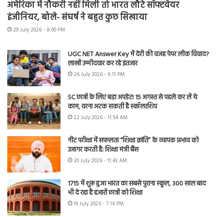
अमेरिका में नौकरी नहीं मिली तो भारत लौटे सॉफ्टवेयर
इंजीनियर, बोले- संघर्ष ने बहुत कुछ सिखाया
29 July 2026 - 8:00 PM
UGC NET Answer Key में देरी की वजह पेपर लीक विवाद?
लाखों उम्मीदवार कर रहे इंतजार
26 July 2026 - 6:11 PM
SC छात्रों के लिए बड़ा अपडेट! 15 अगस्त से पहले कर लें ये
काम, वरना अटक सकती है स्कॉलरशिप
22 July 2026 - 11:54 AM
नीट परीक्षा में सफलता “शिक्षा क्रांति” के व्यापक प्रभाव को
उजागर करती है: शिक्षा मंत्री बैंस
20 July 2026 - 11:43 AM
1715 में शुरू हुआ भारत का सबसे पुराना स्कूल, 300 साल बाद
भी दे रहा है हजारों छात्रों को शिक्षा
19 July 2026 - 7:14 PM