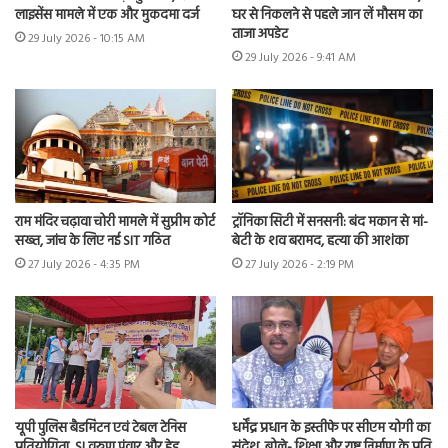
लाइसेंस मामले में एक और मुकदमा दर्ज
घर से निकलने से पहले जान लें मौसम का
ताजा अपडेट
29 July 2026 - 10:15 AM
29 July 2026 - 9:41 AM
राम मंदिर चढ़ावा चोरी मामले में सुप्रीम कोर्ट
ट्रॉनिका सिटी में सनसनी: बंद मकान से मां-
सख्त, जांच के लिए नई SIT गठित
बेटी के शव बरामद, हत्या की आशंका
27 July 2026 - 4:35 PM
27 July 2026 - 2:19 PM
यूपी पुलिस बैडमिंटन एवं टेबल टेनिस
धर्मेंद्र प्रधान के इस्तीफे पर सीएम योगी का
प्रतियोगिता, SI वरुण पंवार और हेड
संदेश, बोले- शिक्षा और राष्ट्र निर्माण के प्रति