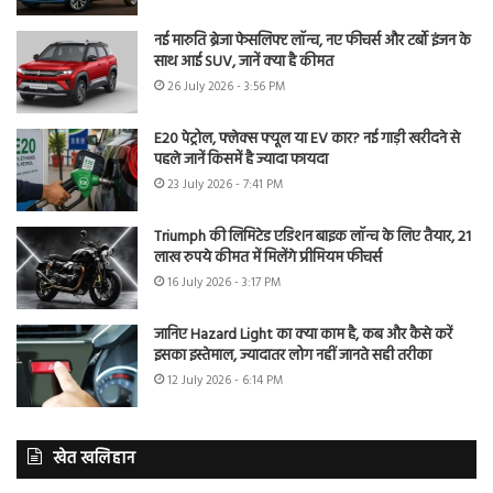
नई मारुति ब्रेजा फेसलिफ्ट लॉन्च, नए फीचर्स और टर्बो इंजन के
साथ आई SUV, जानें क्या है कीमत
26 July 2026 - 3:56 PM
E20 पेट्रोल, फ्लेक्स फ्यूल या EV कार? नई गाड़ी खरीदने से
पहले जानें किसमें है ज्यादा फायदा
23 July 2026 - 7:41 PM
Triumph की लिमिटेड एडिशन बाइक लॉन्च के लिए तैयार, 21
लाख रुपये कीमत में मिलेंगे प्रीमियम फीचर्स
16 July 2026 - 3:17 PM
जानिए Hazard Light का क्या काम है, कब और कैसे करें
इसका इस्तेमाल, ज्यादातर लोग नहीं जानते सही तरीका
12 July 2026 - 6:14 PM
खेत खलिहान