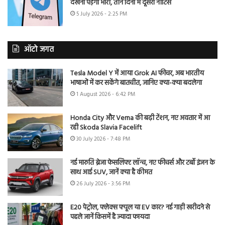
देखना पड़ेगा भारी, तीन दिनों में दूसरा नोटिस
5 July 2026 - 2:25 PM
ऑटो जगत
Tesla Model Y में आया Grok AI फीचर, अब भारतीय
भाषाओं में कर सकेंगे बातचीत, जानिए क्या-क्या बदलेगा
1 August 2026 - 6:42 PM
Honda City और Verna की बढ़ी टेंशन, नए अवतार में आ
रही Skoda Slavia Facelift
30 July 2026 - 7:48 PM
नई मारुति ब्रेजा फेसलिफ्ट लॉन्च, नए फीचर्स और टर्बो इंजन के
साथ आई SUV, जानें क्या है कीमत
26 July 2026 - 3:56 PM
E20 पेट्रोल, फ्लेक्स फ्यूल या EV कार? नई गाड़ी खरीदने से
पहले जानें किसमें है ज्यादा फायदा