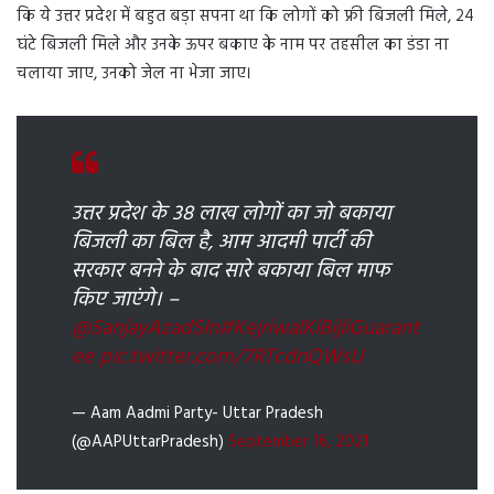
कि ये उत्तर प्रदेश में बहुत बड़ा सपना था कि लोगों को फ्री बिजली मिले, 24
घंटे बिजली मिले और उनके ऊपर बकाए के नाम पर तहसील का डंडा ना
चलाया जाए, उनको जेल ना भेजा जाए।
उत्तर प्रदेश के 38 लाख लोगों का जो बकाया
बिजली का बिल है, आम आदमी पार्टी की
सरकार बनने के बाद सारे बकाया बिल माफ
किए जाएंगे। –
@SanjayAzadSln
#KejriwalKiBijliGuarant
ee
pic.twitter.com/7RTcdnQWsU
— Aam Aadmi Party- Uttar Pradesh
(@AAPUttarPradesh)
September 16, 2021