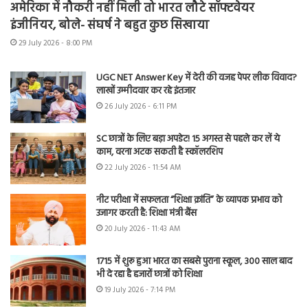
अमेरिका में नौकरी नहीं मिली तो भारत लौटे सॉफ्टवेयर
इंजीनियर, बोले- संघर्ष ने बहुत कुछ सिखाया
29 July 2026 - 8:00 PM
UGC NET Answer Key में देरी की वजह पेपर लीक विवाद?
लाखों उम्मीदवार कर रहे इंतजार
26 July 2026 - 6:11 PM
SC छात्रों के लिए बड़ा अपडेट! 15 अगस्त से पहले कर लें ये
काम, वरना अटक सकती है स्कॉलरशिप
22 July 2026 - 11:54 AM
नीट परीक्षा में सफलता “शिक्षा क्रांति” के व्यापक प्रभाव को
उजागर करती है: शिक्षा मंत्री बैंस
20 July 2026 - 11:43 AM
1715 में शुरू हुआ भारत का सबसे पुराना स्कूल, 300 साल बाद
भी दे रहा है हजारों छात्रों को शिक्षा
19 July 2026 - 7:14 PM