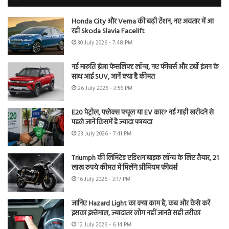
Honda City और Verna की बढ़ी टेंशन, नए अवतार में आ
रही Skoda Slavia Facelift
30 July 2026 - 7:48 PM
नई मारुति ब्रेजा फेसलिफ्ट लॉन्च, नए फीचर्स और टर्बो इंजन के
साथ आई SUV, जानें क्या है कीमत
26 July 2026 - 3:56 PM
E20 पेट्रोल, फ्लेक्स फ्यूल या EV कार? नई गाड़ी खरीदने से
पहले जानें किसमें है ज्यादा फायदा
23 July 2026 - 7:41 PM
Triumph की लिमिटेड एडिशन बाइक लॉन्च के लिए तैयार, 21
लाख रुपये कीमत में मिलेंगे प्रीमियम फीचर्स
16 July 2026 - 3:17 PM
जानिए Hazard Light का क्या काम है, कब और कैसे करें
इसका इस्तेमाल, ज्यादातर लोग नहीं जानते सही तरीका
12 July 2026 - 6:14 PM