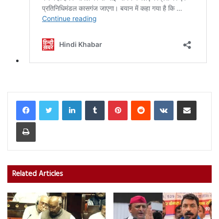
LinkedIn
Tumblr
Pinterest
Reddit
VKontakte
Share via Email
Print
Related Articles