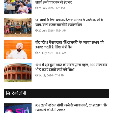
लाखों उम्मीदवार कर रहे इंतजार
26 July 2026 - 6:11 PM
SC छात्रों के लिए बड़ा अपडेट! 15 अगस्त से पहले कर लें ये
काम, वरना अटक सकती है स्कॉलरशिप
22 July 2026 - 11:54 AM
नीट परीक्षा में सफलता “शिक्षा क्रांति” के व्यापक प्रभाव को
उजागर करती है: शिक्षा मंत्री बैंस
20 July 2026 - 11:43 AM
1715 में शुरू हुआ भारत का सबसे पुराना स्कूल, 300 साल बाद
भी दे रहा है हजारों छात्रों को शिक्षा
19 July 2026 - 7:14 PM
टेक्नोलॉजी
iOS 27 में नई Siri होगी पहले से ज्यादा स्मार्ट, ChatGPT और
Gemini को देगी टक्कर