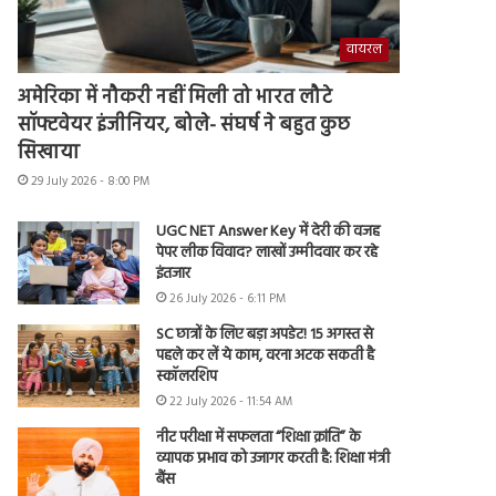
वायरल
अमेरिका में नौकरी नहीं मिली तो भारत लौटे
सॉफ्टवेयर इंजीनियर, बोले- संघर्ष ने बहुत कुछ
सिखाया
29 July 2026 - 8:00 PM
UGC NET Answer Key में देरी की वजह
पेपर लीक विवाद? लाखों उम्मीदवार कर रहे
इंतजार
26 July 2026 - 6:11 PM
SC छात्रों के लिए बड़ा अपडेट! 15 अगस्त से
पहले कर लें ये काम, वरना अटक सकती है
स्कॉलरशिप
22 July 2026 - 11:54 AM
नीट परीक्षा में सफलता “शिक्षा क्रांति” के
व्यापक प्रभाव को उजागर करती है: शिक्षा मंत्री
बैंस