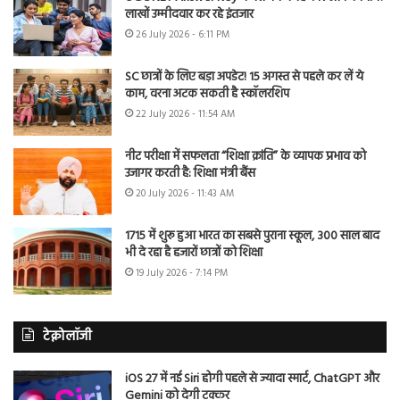
लाखों उम्मीदवार कर रहे इंतजार
26 July 2026 - 6:11 PM
SC छात्रों के लिए बड़ा अपडेट! 15 अगस्त से पहले कर लें ये
काम, वरना अटक सकती है स्कॉलरशिप
22 July 2026 - 11:54 AM
नीट परीक्षा में सफलता “शिक्षा क्रांति” के व्यापक प्रभाव को
उजागर करती है: शिक्षा मंत्री बैंस
20 July 2026 - 11:43 AM
1715 में शुरू हुआ भारत का सबसे पुराना स्कूल, 300 साल बाद
भी दे रहा है हजारों छात्रों को शिक्षा
19 July 2026 - 7:14 PM
टेक्नोलॉजी
iOS 27 में नई Siri होगी पहले से ज्यादा स्मार्ट, ChatGPT और
Gemini को देगी टक्कर