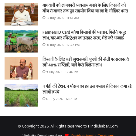
बागवानी को लाभकारी व्यवसाय बनाने के लिए किसानों को
बीज से बाजार तक पूरा सहयोग दिया जा रहा है: मोहिंदर भगत
15 July 2026 - 11:43 AM
Farmers ID Card बनेगा किसानों की पहचान, मिलेंगे भरपूर
लाभ, बार-बार रजिस्ट्रेशन का झंझट खत्म, ऐसे करें अप्लाई
10 July 2026 - 12:42 PM
किसानों के लिए बड़ी खुशखबरी, फूलों की खेती पर सरकार दे
रही 40% सब्सिडी, जानें कैसे मिलेगा लाभ
9 July 2026 - 12:46 PM
न मंडी की टेंशन, न मौसम का डर! इस फसल से किसान कमा रहे
लाखों रुपये
8 July 2026 - 6:07 PM
© Copyright 2026, All Rights Reserved to HindiKhabar.Com